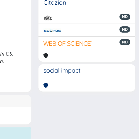
Citazioni
ND
ND
ND
In C.S.
n.
social impact