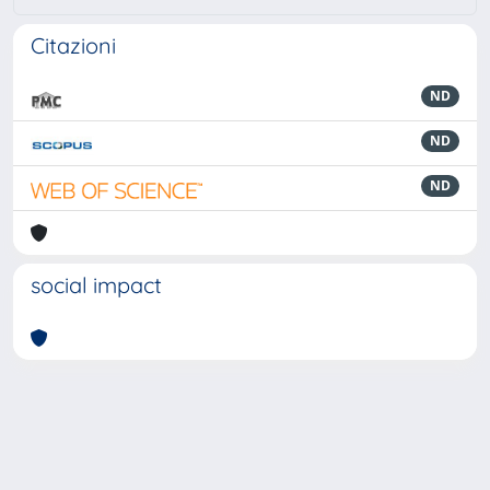
Citazioni
ND
ND
ND
social impact