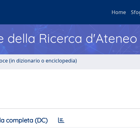
Home
Sfo
e della Ricerca d'Ateneo
oce (in dizionario o enciclopedia)
a completa (DC)