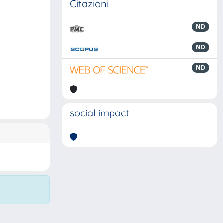
Citazioni
ND
ND
ND
social impact