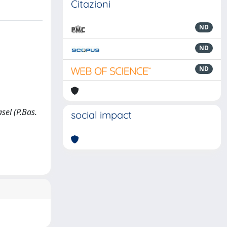
Citazioni
ND
ND
ND
asel (P.Bas.
social impact