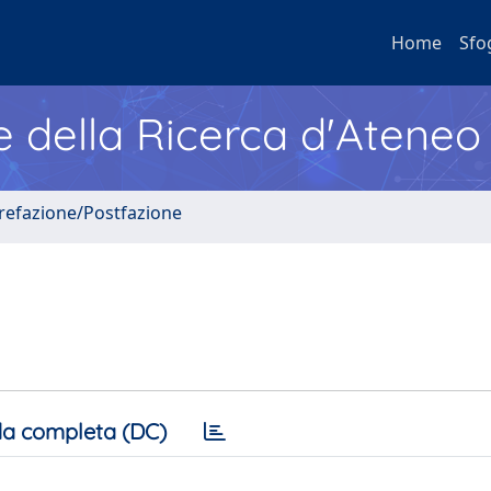
Home
Sfo
e della Ricerca d'Ateneo
Prefazione/Postfazione
a completa (DC)