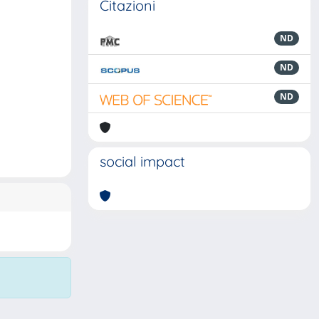
Citazioni
ND
ND
ND
social impact