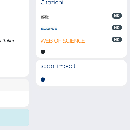
Citazioni
ND
ND
ND
n Italian
social impact