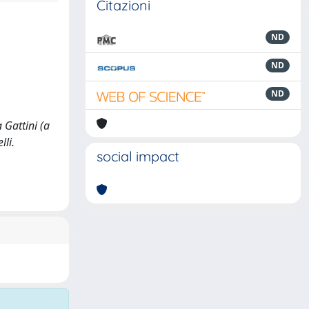
Citazioni
ND
ND
ND
 Gattini (a
lli.
social impact