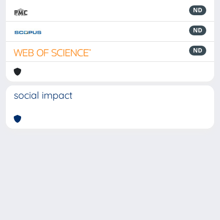
ND
ND
ND
social impact
Powered by
IRIS
-
about IRIS
-
Utilizzo dei cookie
-
Privacy
Copyright © 2026