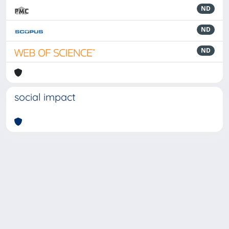
ND
ND
ND
social impact
Powered by
IRIS
-
about IRIS
-
Utilizzo dei cookie
-
Privacy
Copyright © 2026