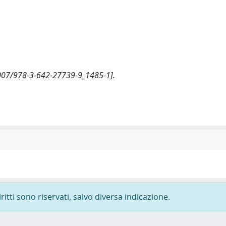
.1007/978-3-642-27739-9_1485-1].
ritti sono riservati, salvo diversa indicazione.