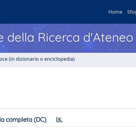
Home
Sfo
e della Ricerca d'Ateneo
oce (in dizionario o enciclopedia)
a completa (DC)