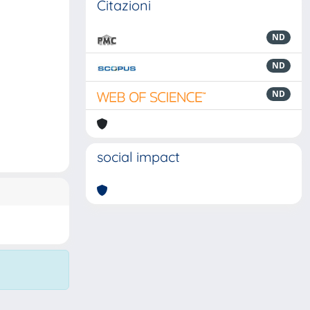
Citazioni
ND
ND
ND
social impact