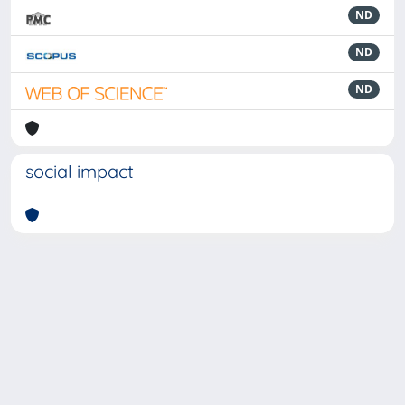
ND
ND
ND
social impact
Powered by
IRIS
-
about IRIS
-
Utilizzo dei cookie
-
Privacy
Copyright © 2026