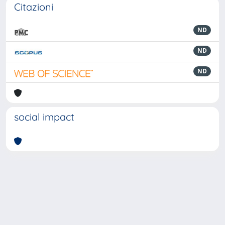
Citazioni
ND
ND
ND
social impact
Powered by
IRIS
-
about IRIS
-