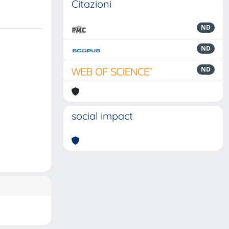
Citazioni
ND
ND
ND
social impact