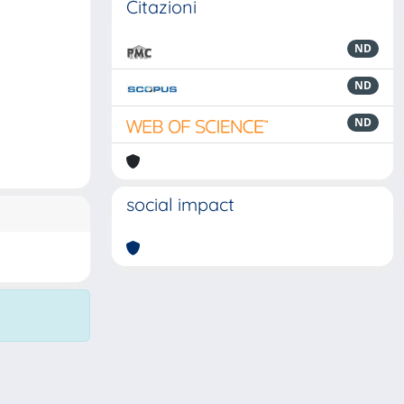
Citazioni
ND
ND
ND
social impact