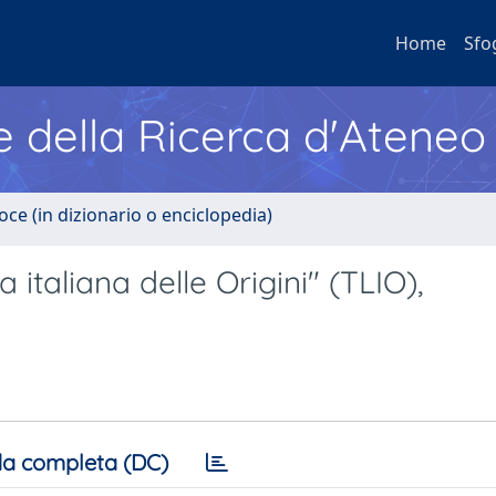
Home
Sfo
e della Ricerca d'Ateneo
oce (in dizionario o enciclopedia)
a italiana delle Origini" (TLIO),
a completa (DC)