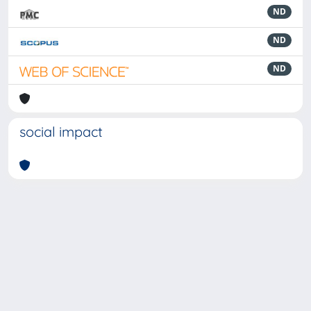
ND
ND
ND
social impact
Powered by
IRIS
-
about IRIS
-
Utilizzo dei cookie
-
Privacy
Copyright © 2026