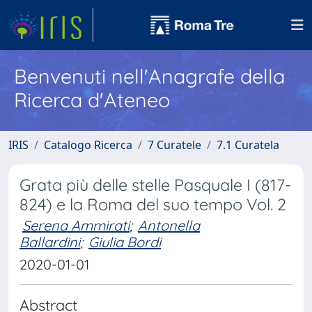
Benvenuti nell'Anagrafe della
Ricerca d'Ateneo
IRIS
Catalogo Ricerca
7 Curatele
7.1 Curatela
Grata più delle stelle Pasquale I (817-
824) e la Roma del suo tempo Vol. 2
Serena Ammirati
;
Antonella
Ballardini
;
Giulia Bordi
2020-01-01
Abstract