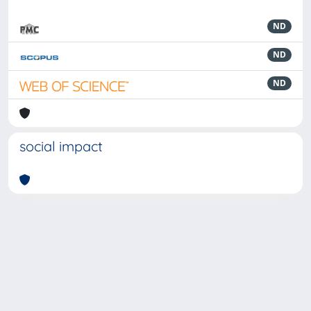
ND
ND
ND
social impact
Powered by
IRIS
-
about IRIS
-