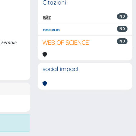
Citazioni
ND
ND
ND
. Female
social impact