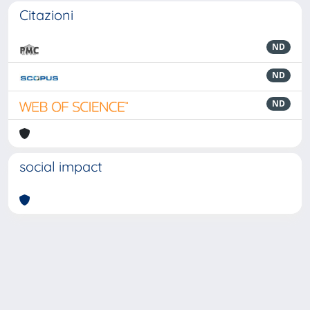
Citazioni
ND
ND
ND
social impact