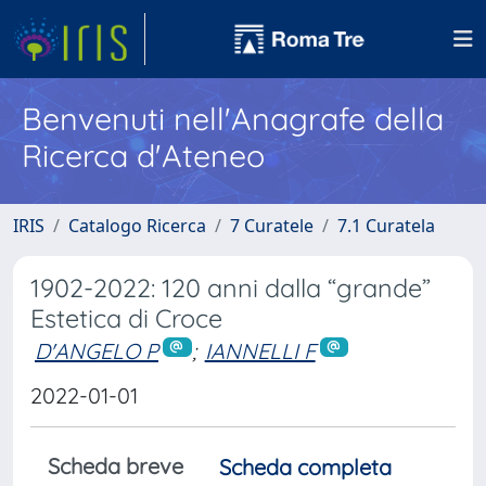
Benvenuti nell'Anagrafe della
Ricerca d'Ateneo
IRIS
Catalogo Ricerca
7 Curatele
7.1 Curatela
1902-2022: 120 anni dalla “grande”
Estetica di Croce
D'ANGELO P
;
IANNELLI F
2022-01-01
Scheda breve
Scheda completa