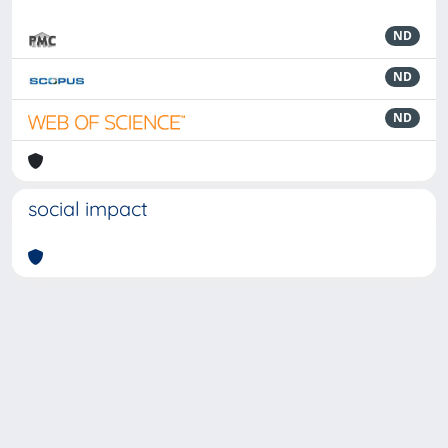
ND
ND
ND
social impact
Powered by
IRIS
-
about IRIS
-
Utilizzo dei cookie
-
Privacy
Copyright © 2026