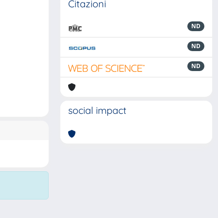
Citazioni
ND
ND
ND
social impact