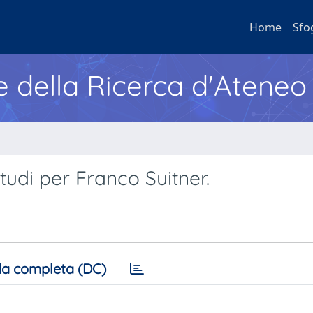
Home
Sfo
e della Ricerca d'Ateneo
 Studi per Franco Suitner.
a completa (DC)