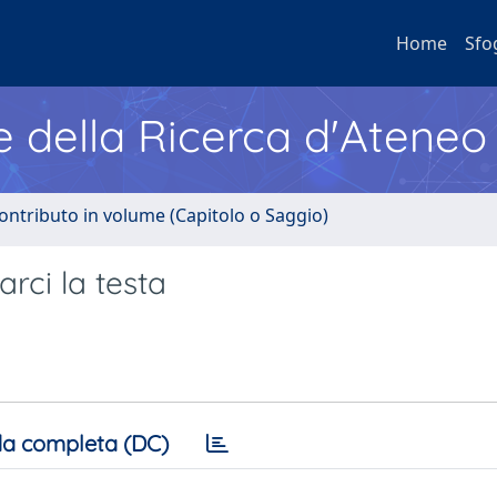
Home
Sfo
e della Ricerca d'Ateneo
ontributo in volume (Capitolo o Saggio)
arci la testa
a completa (DC)