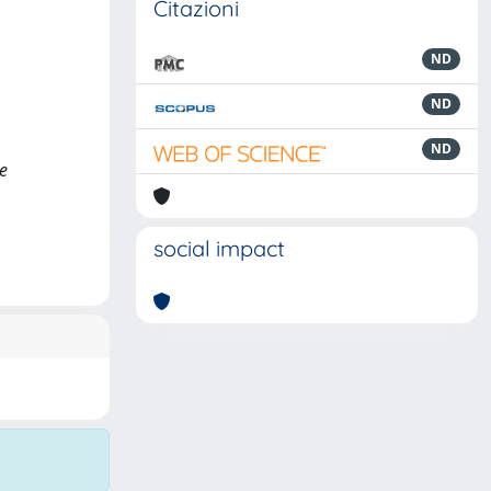
Citazioni
ND
ND
ND
 e
social impact