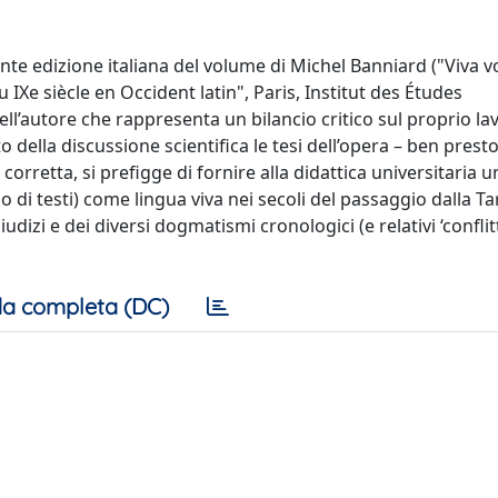
ente edizione italiana del volume di Michel Banniard ("Viva v
Xe siècle en Occident latin", Paris, Institut des Études
ll’autore che rappresenta un bilancio critico sul proprio la
ito della discussione scientifica le tesi dell’opera – ben prest
orretta, si prefigge di fornire alla didattica universitaria u
o di testi) come lingua viva nei secoli del passaggio dalla T
udizi e dei diversi dogmatismi cronologici (e relativi ‘conflitti
a completa (DC)