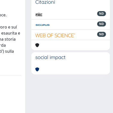
Citazioni
ND
oce.
ND
voro e sul
o esaurita e
ND
na storia
arda
’) sulla
social impact