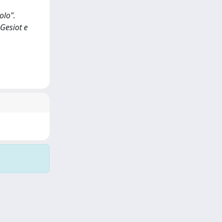
olo".
 Gesiot e