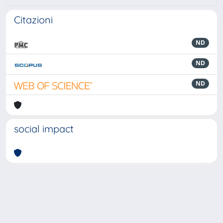
Citazioni
ND
ND
ND
social impact