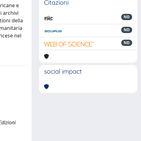
Citazioni
fricane e
i archivi
ND
tioni della
umanitaria
ND
ancese nel
ND
social impact
Edizioni