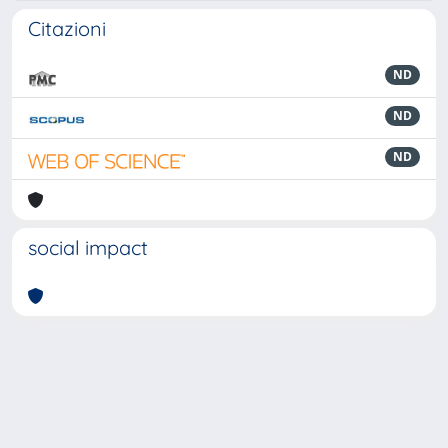
Citazioni
ND
ND
ND
social impact