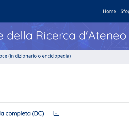
Home
Sfo
e della Ricerca d'Ateneo
oce (in dizionario o enciclopedia)
a completa (DC)