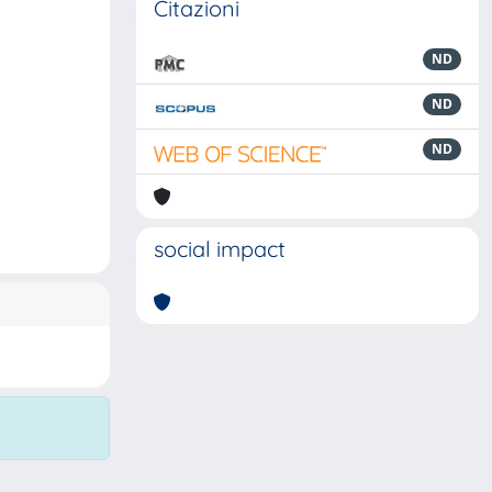
Citazioni
ND
ND
ND
social impact