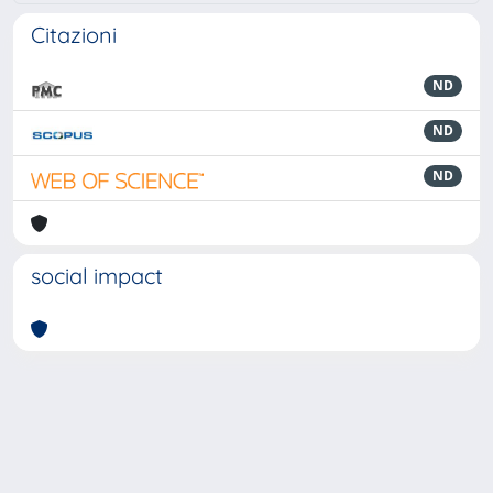
Citazioni
ND
ND
ND
social impact