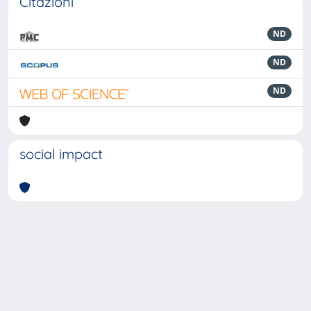
Citazioni
ND
ND
ND
social impact
Powered by
IRIS
-
about IRIS
-