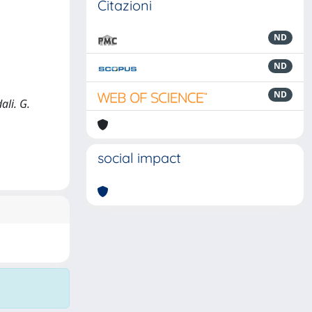
Citazioni
ND
ND
ND
ali. G.
social impact