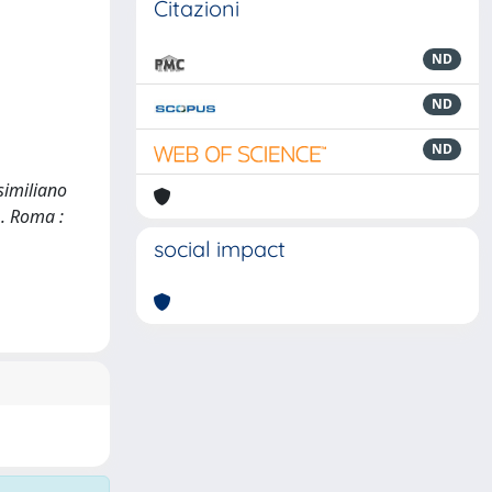
Citazioni
ND
ND
ND
similiano
). Roma :
social impact