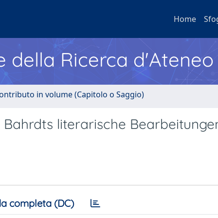
Home
Sfo
e della Ricerca d'Ateneo
ontributo in volume (Capitolo o Saggio)
h Bahrdts literarische Bearbeitunge
a completa (DC)