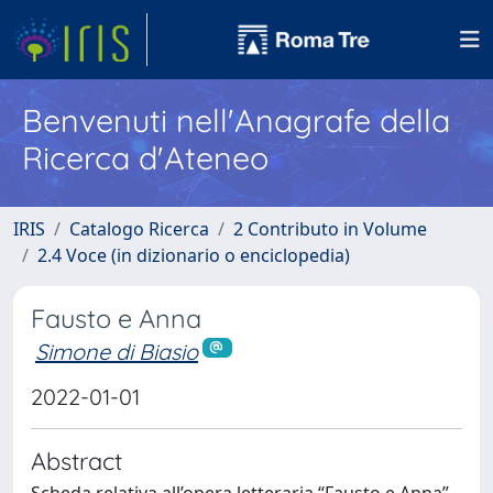
Benvenuti nell'Anagrafe della
Ricerca d'Ateneo
IRIS
Catalogo Ricerca
2 Contributo in Volume
2.4 Voce (in dizionario o enciclopedia)
Fausto e Anna
Simone di Biasio
2022-01-01
Abstract
Scheda relativa all’opera letteraria “Fausto e Anna”