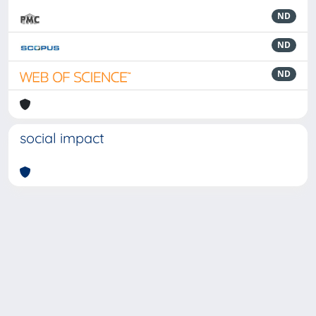
ND
ND
ND
social impact
Powered by
IRIS
-
about IRIS
-
Utilizzo dei cookie
-
Privacy
Copyright © 2026