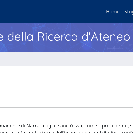
Home
Sfo
e della Ricerca d'Ateneo
manente di Narratologia e anch’esso, come il precedente, si
mente, la formula stessa dell’incontro ha contribuito a confe