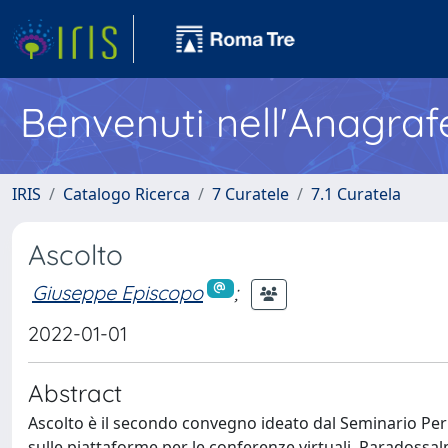
Benvenuti nell'Anagraf
IRIS
Catalogo Ricerca
7 Curatele
7.1 Curatela
Ascolto
Giuseppe Episcopo
;
2022-01-01
Abstract
Ascolto è il secondo convegno ideato dal Seminario Per­
sulle piattaforme per le conferenze virtua­li. Paradossal