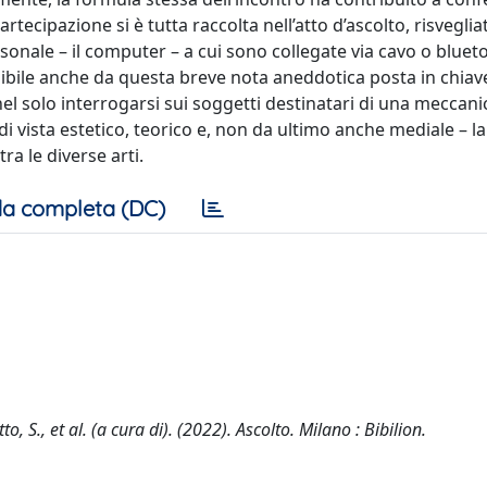
ecipazione si è tutta rac­colta nell’atto d’ascolto, risveglia
sonale – il com­puter – a cui sono collegate via cavo o bluet
mibile anche da questa breve nota aneddotica posta in chiav
a nel solo interrogarsi sui soggetti destinatari di una meccani
i vista estetico, teorico e, non da ultimo anche mediale – la
ra le diverse arti.
a completa (DC)
to, S., et al. (a cura di). (2022). Ascolto. Milano : Bibilion.