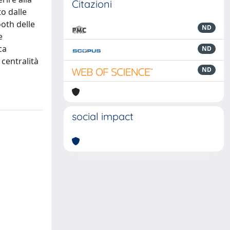
Citazioni
to dalle
ooth delle
ND
e
ca
ND
 centralità
ND
social impact