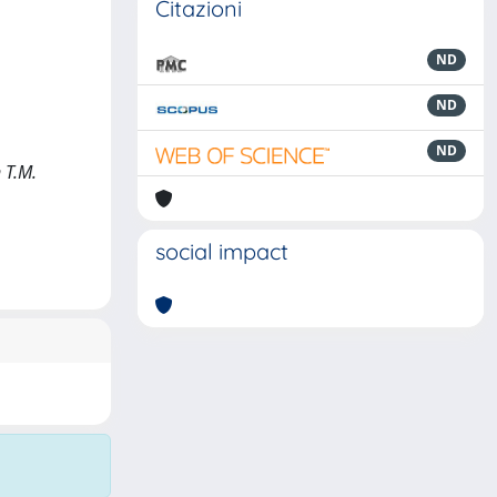
Citazioni
ND
ND
ND
n T.M.
social impact