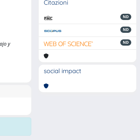
Citazioni
ND
ND
ND
ajo y
social impact