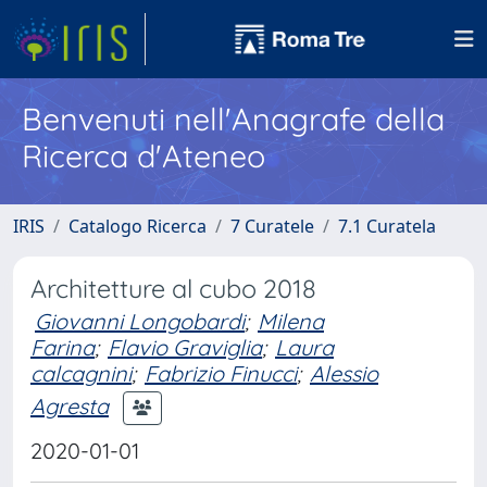
Benvenuti nell'Anagrafe della
Ricerca d'Ateneo
IRIS
Catalogo Ricerca
7 Curatele
7.1 Curatela
Architetture al cubo 2018
Giovanni Longobardi
;
Milena
Farina
;
Flavio Graviglia
;
Laura
calcagnini
;
Fabrizio Finucci
;
Alessio
Agresta
2020-01-01