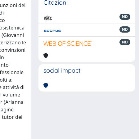
Citazioni
funzioni del
di
ND
ico
cosistemica
ND
o (Giovanni
terizzano le
ND
 convinzioni
In
unto
social impact
ofessionale
lti a:
 attività di
Il volume
or (Arianna
ndagine
 tutor dei