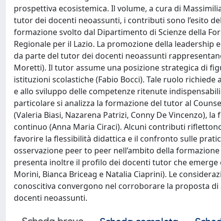
prospettiva ecosistemica. Il volume, a cura di Massimilia
tutor dei docenti neoassunti, i contributi sono l’esito de
formazione svolto dal Dipartimento di Scienze della For
Regionale per il Lazio. La promozione della leadership 
da parte del tutor dei docenti neoassunti rappresentano 
Moretti). Il tutor assume una posizione strategica di fig
istituzioni scolastiche (Fabio Bocci). Tale ruolo richiede
e allo sviluppo delle competenze ritenute indispensabili
particolare si analizza la formazione del tutor al Coun
(Valeria Biasi, Nazarena Patrizi, Conny De Vincenzo), la 
continuo (Anna Maria Ciraci). Alcuni contributi riflettono 
favorire la flessibilità didattica e il confronto sulle pr
osservazione peer to peer nell’ambito della formazione 
presenta inoltre il profilo dei docenti tutor che emerge 
Morini, Bianca Briceag e Natalia Ciaprini). Le considerazi
conoscitiva convergono nel corroborare la proposta di 
docenti neoassunti.