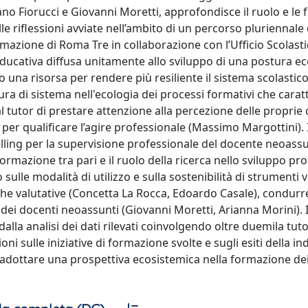
no Fiorucci e Giovanni Moretti, approfondisce il ruolo e le 
lle riflessioni avviate nell’ambito di un percorso pluriennale 
mazione di Roma Tre in collaborazione con l’Ufficio Scolast
educativa diffusa unitamente allo sviluppo di una postura e
una risorsa per rendere più resiliente il sistema scolastic
ura di sistema nell'ecologia dei processi formativi che carat
 al tutor di prestare attenzione alla percezione delle proprie
 per qualificare l’agire professionale (Massimo Margottini). 
selling per la supervisione professionale del docente neoass
formazione tra pari e il ruolo della ricerca nello sviluppo pr
sulle modalità di utilizzo e sulla sostenibilità di strumenti vo
atiche valutative (Concetta La Rocca, Edoardo Casale), condurre
dei docenti neoassunti (Giovanni Moretti, Arianna Morini). 
dalla analisi dei dati rilevati coinvolgendo oltre duemila tut
oni sulle iniziative di formazione svolte e sugli esiti della i
adottare una prospettiva ecosistemica nella formazione dei