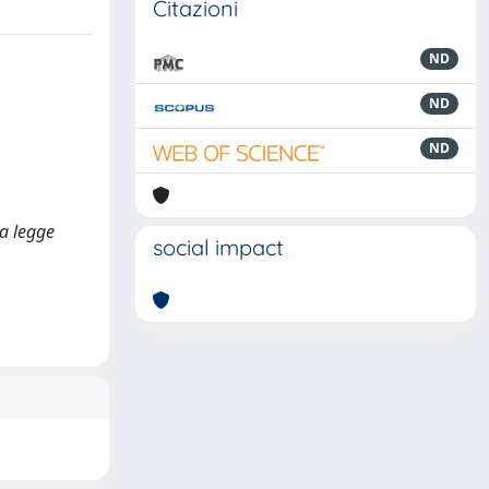
Citazioni
ND
ND
ND
la legge
social impact