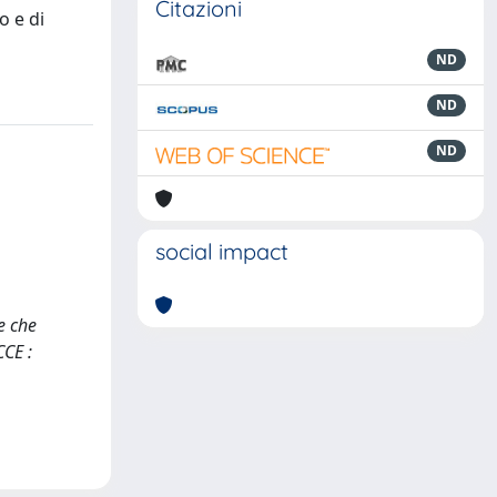
Citazioni
o e di
ND
ND
ND
social impact
e che
CCE :