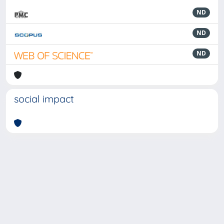
ND
ND
ND
social impact
Powered by
IRIS
-
about IRIS
-
Utilizzo dei cookie
-
Privacy
Copyright © 2026