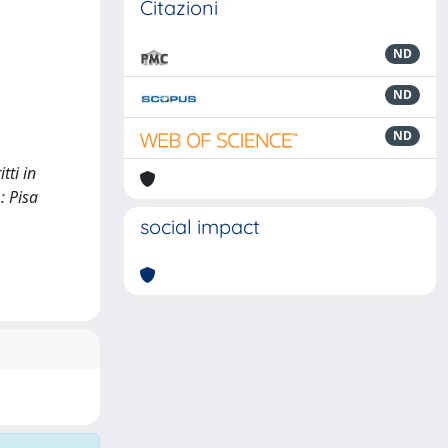
Citazioni
ND
ND
ND
tti in
: Pisa
social impact