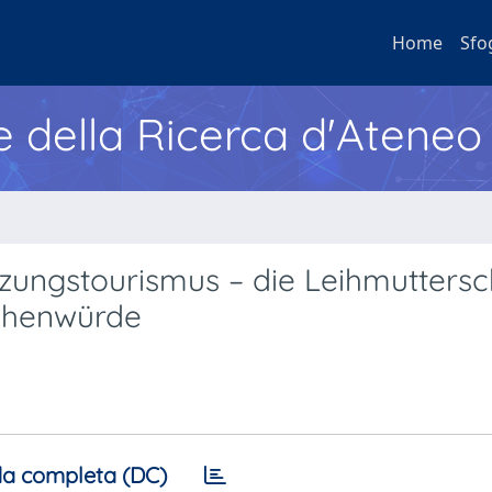
Home
Sfo
e della Ricerca d'Ateneo
nzungstourismus – die Leihmuttersc
schenwürde
a completa (DC)