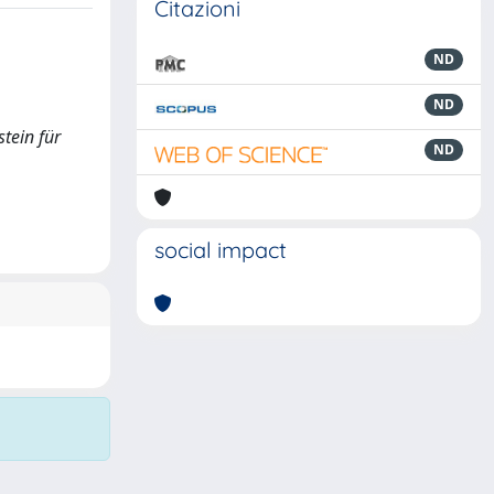
Citazioni
ND
ND
tein für
ND
social impact