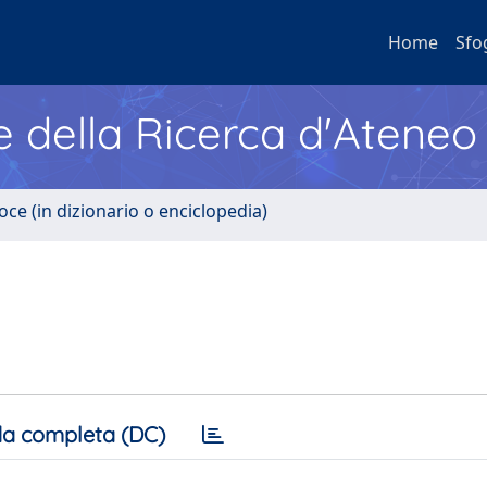
Home
Sfo
e della Ricerca d'Ateneo
oce (in dizionario o enciclopedia)
a completa (DC)