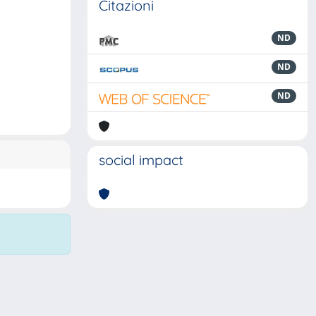
Citazioni
ND
ND
ND
social impact