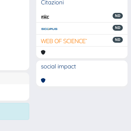
Citazioni
ND
ND
ND
social impact