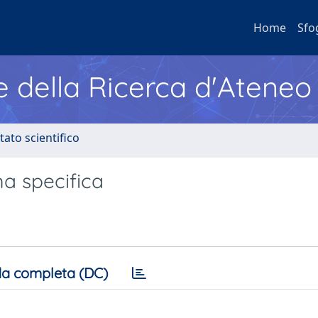
Home
Sfo
e della Ricerca d'Ateneo
tato scientifico
ma specifica
a completa (DC)