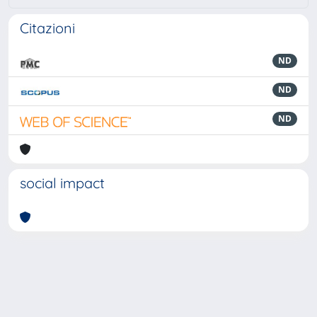
Citazioni
ND
ND
ND
social impact