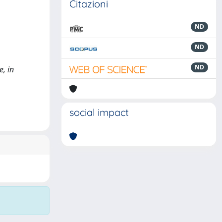
Citazioni
ND
ND
ND
e, in
social impact