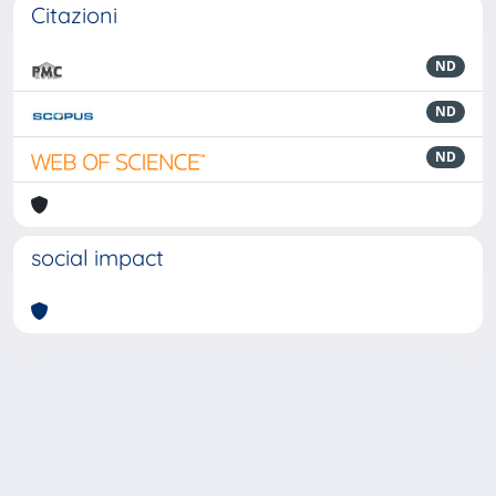
Citazioni
ND
ND
ND
social impact
Powered by
IRIS
-
about IRIS
-