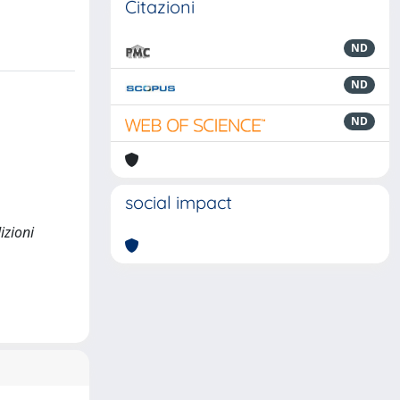
Citazioni
ND
ND
ND
social impact
izioni