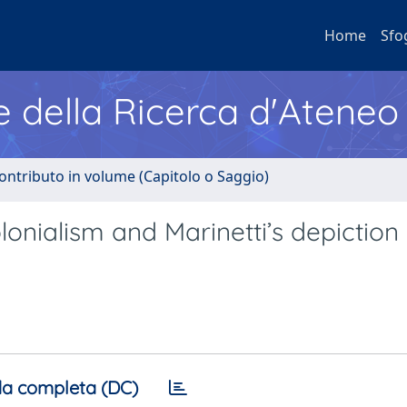
Home
Sfo
e della Ricerca d'Ateneo
ontributo in volume (Capitolo o Saggio)
olonialism and Marinetti’s depiction
a completa (DC)