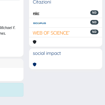
Citazioni
ND
ND
Michael F.
ND
nes.
social impact